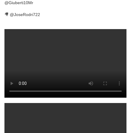
@Giuberti10Mr
🎥 @JoseRodri722