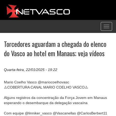
Toggl
navig
Torcedores aguardam a chegada do elenco
do Vasco ao hotel em Manaus; veja vídeos
Quarta-feira, 22/01/2025 - 19:22
Mario Coelho Vasco @mariocoelhovasc
⚠️COBERTURA CANAL MARIO COELHO VASCO⚠️
Alguns registros da concentração da Força Jovem em Manaus
esperando o desembarque da delegação vascaína
Com equipe @linniker_vasco @Vascanellas @CarlosBerbert11