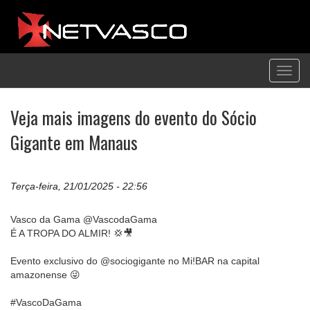
Toggl
navig
Veja mais imagens do evento do Sócio
Gigante em Manaus
Terça-feira, 21/01/2025 - 22:56
Vasco da Gama @VascodaGama
É A TROPA DO ALMIR! 💢🎥
Evento exclusivo do @sociogigante no Mi!BAR na capital
amazonense 😜
#VascoDaGama