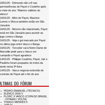
18/01/25 - Edmundo não crê nas
permanências de Payet e Coutinho após
o meio do ano: 'Maiores salários do
elenco'
16/01/25 - Além de Payet, Mauricio
Lemos e Sforza também estão em São
Januário
16/01/25 - Mesmo não relacionado, Payet
está em São Januário para assistir ao
jogo contra o Bangu
16/01/25 - Veja o gol marcado por Payet
no último jogo entre Vasco e Bangu
16/01/25 - Torcedor vai à Notre Dame de
Marseille pedir para o Vasco ser
campeão e Payet agradece
14/01/25 - Philippe Coutinho, Payet, Jair e
Paulinho foram poupados do treino da
tarde nesta 3ª-feira
14/01/25 - Vasco negocia extensão de
contrato de Payet até o fim do ano
ÚLTIMAS DO FÓRUM