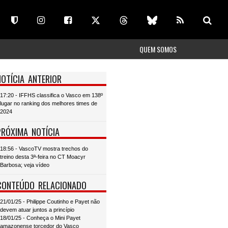
QUEM SOMOS
NOTÍCIA ANTERIOR
17:20 - IFFHS classifica o Vasco em 138º
lugar no ranking dos melhores times de
2024
PRÓXIMA NOTÍCIA
18:56 - VascoTV mostra trechos do
treino desta 3ª-feira no CT Moacyr
Barbosa; veja vídeo
CONTEÚDO RELACIONADO
21/01/25 - Philippe Coutinho e Payet não
devem atuar juntos a princípio
18/01/25 - Conheça o Mini Payet
amazonense torcedor do Vasco