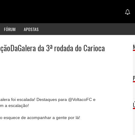
FÓRUM
APOSTAS
çãoDaGalera da 3ª rodada do Carioca
lera foi escalada! Destaques para @VoltacoFC e
m a escalação!
não esquece de acompanhar a gente por lá!