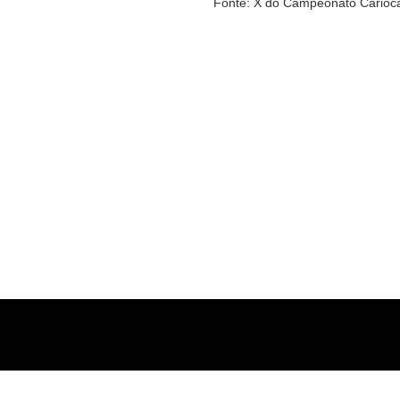
Fonte: X do Campeonato Carioc