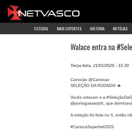
FUTEBOL
MAIS ESPORTES
HISTÓRIA
NOTÍCIAS
Walace entra na #Sele
Terça-feira, 21/01/2025 - 15:30
Cariocão @Cariocao
SELEÇÃO DA RODADA! 🔥
Vocês votaram e a #SeleçãoDaGa
@portuguesarjofc, que dominara
A votação foi feita no X, então 
#CariocaSuperbet2025