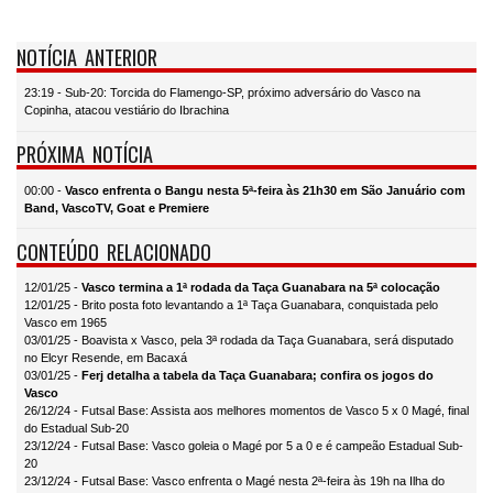
NOTÍCIA ANTERIOR
23:19 - Sub-20: Torcida do Flamengo-SP, próximo adversário do Vasco na
Copinha, atacou vestiário do Ibrachina
PRÓXIMA NOTÍCIA
00:00 -
Vasco enfrenta o Bangu nesta 5ª-feira às 21h30 em São Januário com
Band, VascoTV, Goat e Premiere
CONTEÚDO RELACIONADO
12/01/25 -
Vasco termina a 1ª rodada da Taça Guanabara na 5ª colocação
12/01/25 - Brito posta foto levantando a 1ª Taça Guanabara, conquistada pelo
Vasco em 1965
03/01/25 - Boavista x Vasco, pela 3ª rodada da Taça Guanabara, será disputado
no Elcyr Resende, em Bacaxá
03/01/25 -
Ferj detalha a tabela da Taça Guanabara; confira os jogos do
Vasco
26/12/24 - Futsal Base: Assista aos melhores momentos de Vasco 5 x 0 Magé, final
do Estadual Sub-20
23/12/24 - Futsal Base: Vasco goleia o Magé por 5 a 0 e é campeão Estadual Sub-
20
23/12/24 - Futsal Base: Vasco enfrenta o Magé nesta 2ª-feira às 19h na Ilha do