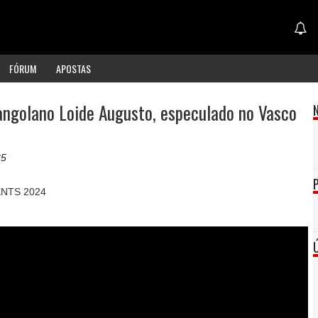
FÓRUM
APOSTAS
 angolano Loide Augusto, especulado no Vasco
35
NTS 2024