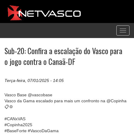
Toggl
navig
Sub-20: Confira a escalação do Vasco para
o jogo contra o Canaã-DF
Terça-feira, 07/01/2025 - 14:05
Vasco Base @vascobase
Vasco da Gama escalado para mais um confronto na @Copinha
📋💢
#CANxVAS
#Copinha2025
#BaseForte #VascoDaGama