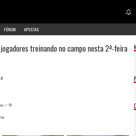
FÓRUM
APOSTAS
 jogadores treinando no campo nesta 2ª-feira
18
po ✅💢
ma