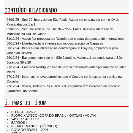
CONTEÚDO RELACIONADO
04/01/25 - Sub-20: Intervalo em São Paulo; Vasco vai empatando com o XV de
Piracicaba por 1 a 1
02/01/25 - Site The Athletic, do The New York Times, destaca interesse de
Marinakis na SAF do Vasco
31/12/24 - Vasco faz proposta por Wanderson e aguarda reposta do Internacional
30/12/24 - Libertad estaria interessado na contratação de Capasso
30/12/24 - Benfica tem interesse na contratação de Clayton, emprestado pelo
Vasco ao Rio Ave
29/12/24 - Basquete: Intervalo em São Januário; Vasco vai perdendo para o São
José por 38 a 29
27/12/24 - Emerson Rodríguez não deverá ser devolvido antecipadamente ao Inter
Miami
27/12/24 - Intermac renova patrocínio com o Vasco e será master da camisa na
Copinha
27/12/24 - Vasco, Athletico-PR e Red Bull Bragantino têm interesse no atacante
Guilherme, do Santos
ÚLTIMAS DO FÓRUM