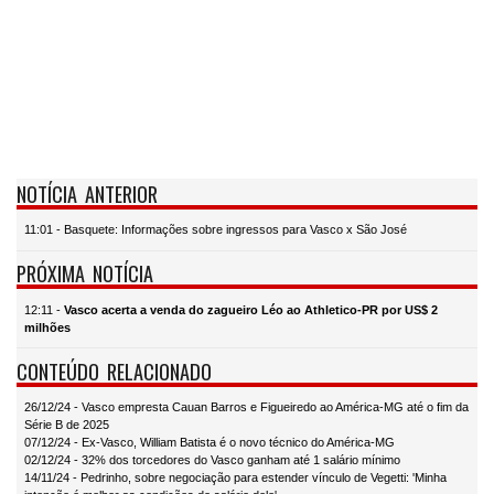
NOTÍCIA ANTERIOR
11:01 - Basquete: Informações sobre ingressos para Vasco x São José
PRÓXIMA NOTÍCIA
12:11 -
Vasco acerta a venda do zagueiro Léo ao Athletico-PR por US$ 2
milhões
CONTEÚDO RELACIONADO
26/12/24 - Vasco empresta Cauan Barros e Figueiredo ao América-MG até o fim da
Série B de 2025
07/12/24 - Ex-Vasco, William Batista é o novo técnico do América-MG
02/12/24 - 32% dos torcedores do Vasco ganham até 1 salário mínimo
14/11/24 - Pedrinho, sobre negociação para estender vínculo de Vegetti: 'Minha