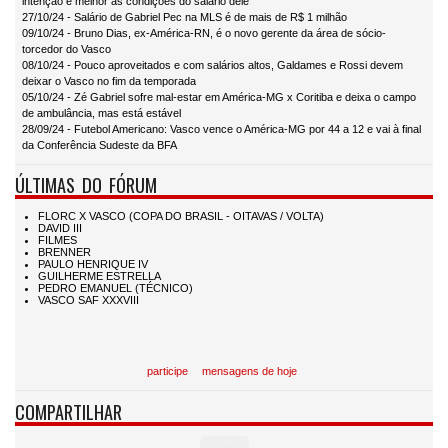
intenção é melhor as condições do salário dele'
27/10/24 - Salário de Gabriel Pec na MLS é de mais de R$ 1 milhão
09/10/24 - Bruno Dias, ex-América-RN, é o novo gerente da área de sócio-
torcedor do Vasco
08/10/24 - Pouco aproveitados e com salários altos, Galdames e Rossi devem
deixar o Vasco no fim da temporada
05/10/24 - Zé Gabriel sofre mal-estar em América-MG x Coritiba e deixa o campo
de ambulância, mas está estável
28/09/24 - Futebol Americano: Vasco vence o América-MG por 44 a 12 e vai à final
da Conferência Sudeste da BFA
ÚLTIMAS DO FÓRUM
participe
mensagens de hoje
COMPARTILHAR