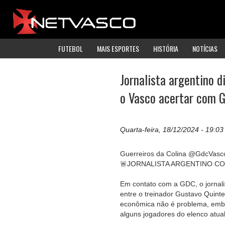
FUTEBOL
MAIS ESPORTES
HISTÓRIA
NOTÍCIAS
Jornalista argentino 
o Vasco acertar com G
Quarta-feira, 18/12/2024 - 19:03
Guerreiros da Colina @GdcVasc
🚨JORNALISTA ARGENTINO C
Em contato com a GDC, o jornal
entre o treinador Gustavo Quint
econômica não é problema, embor
alguns jogadores do elenco atual