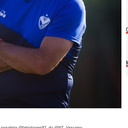
lo jornalista @fabiotorres92, do @NT_Vascaino.