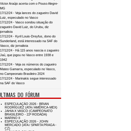
Victor Araújo acerta com o Pouso Alegre-
MG
17/12/24 - Veja lances do zagueiro David
Luiz, especulado no Vasco
17/12/24 - Vasco sondou situação do
zagueiro David Luiz, do Urubu, diz
jornalista
17/12/24 - Kyril Louis-Dreyfus, dono do
Sunderland, está interessado na SAF do
Vasco, diz jornalista
17/12/24 - Há 115 anos nascia o zagueiro
Jaú, que jogou no Vasco entre 1938 e
1942
17/12/24 - Veja os números do zagueiro
Mateo Gamarra, especulado no Vasco,
no Campeonato Brasileiro 2024
17/12/24 - Marinakis segue interessado
na SAF do Vasco
ÚLTIMAS DO FÓRUM