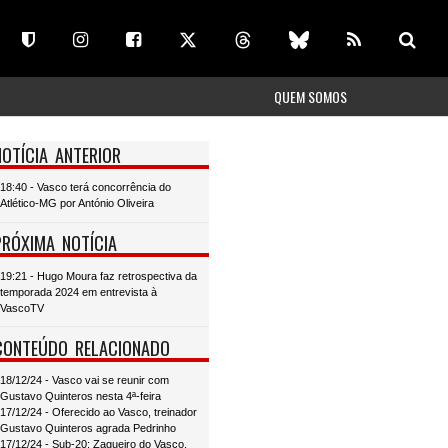
QUEM SOMOS
NOTÍCIA ANTERIOR
18:40 - Vasco terá concorrência do
Atlético-MG por António Oliveira
PRÓXIMA NOTÍCIA
19:21 - Hugo Moura faz retrospectiva da
temporada 2024 em entrevista à
VascoTV
CONTEÚDO RELACIONADO
18/12/24 - Vasco vai se reunir com
Gustavo Quinteros nesta 4ª-feira
17/12/24 - Oferecido ao Vasco, treinador
Gustavo Quinteros agrada Pedrinho
17/12/24 - Sub-20: Zagueiro do Vasco,