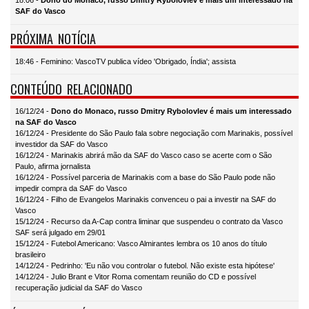
18:06 -
Dono do Monaco, russo Dmitry Rybolovlev é mais um interessado na
SAF do Vasco
PRÓXIMA NOTÍCIA
18:46 - Feminino: VascoTV publica vídeo 'Obrigado, Índia'; assista
CONTEÚDO RELACIONADO
16/12/24 -
Dono do Monaco, russo Dmitry Rybolovlev é mais um interessado
na SAF do Vasco
16/12/24 - Presidente do São Paulo fala sobre negociação com Marinakis, possível
investidor da SAF do Vasco
16/12/24 - Marinakis abrirá mão da SAF do Vasco caso se acerte com o São
Paulo, afirma jornalista
16/12/24 - Possível parceria de Marinakis com a base do São Paulo pode não
impedir compra da SAF do Vasco
16/12/24 - Filho de Evangelos Marinakis convenceu o pai a investir na SAF do
Vasco
15/12/24 - Recurso da A-Cap contra liminar que suspendeu o contrato da Vasco
SAF será julgado em 29/01
15/12/24 - Futebol Americano: Vasco Almirantes lembra os 10 anos do título
brasileiro
14/12/24 - Pedrinho: 'Eu não vou controlar o futebol. Não existe esta hipótese'
14/12/24 - Julio Brant e Vitor Roma comentam reunião do CD e possível
recuperação judicial da SAF do Vasco