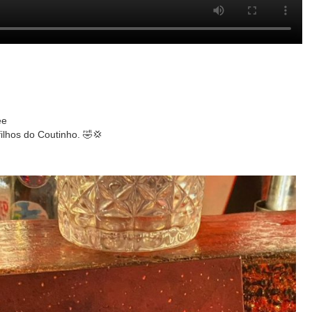
ee
ilhos do Coutinho. 🤣💢