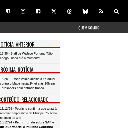
QUEM SOMOS
NOTÍCIA ANTERIOR
17:38 - Staff de Wallace Fortuna: 'Não
chegou nada até o momento'
PRÓXIMA NOTÍCIA
18:28 - Futsal: Vasco decide o Estadual
contra o Magé nesta 2ª-feira às 20h em
Teresópolis com entrada franca
CONTEÚDO RELACIONADO
13/12/24 - Pedrinho confirma que tentará
renovar empréstimo de Philippe Coutinho
no meio do ano
13/12/24 -
Pedrinho fala sobre SAF e
diz que Vegetti e Philippe Coutinho