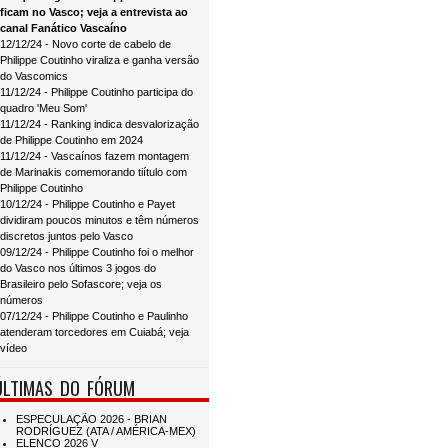
ficam no Vasco; veja a entrevista ao
canal Fanático Vascaíno
12/12/24 - Novo corte de cabelo de
Philippe Coutinho viraliza e ganha versão
do Vascomics
11/12/24 - Philippe Coutinho participa do
quadro 'Meu Som'
11/12/24 - Ranking indica desvalorização
de Philippe Coutinho em 2024
11/12/24 - Vascaínos fazem montagem
de Marinakis comemorando tiítulo com
Philippe Coutinho
10/12/24 - Philippe Coutinho e Payet
dividiram poucos minutos e têm números
discretos juntos pelo Vasco
09/12/24 - Philippe Coutinho foi o melhor
do Vasco nos últimos 3 jogos do
Brasileiro pelo Sofascore; veja os
números
07/12/24 - Philippe Coutinho e Paulinho
atenderam torcedores em Cuiabá; veja
vídeo
ÚLTIMAS DO FÓRUM