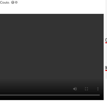
Couto. 😅💢