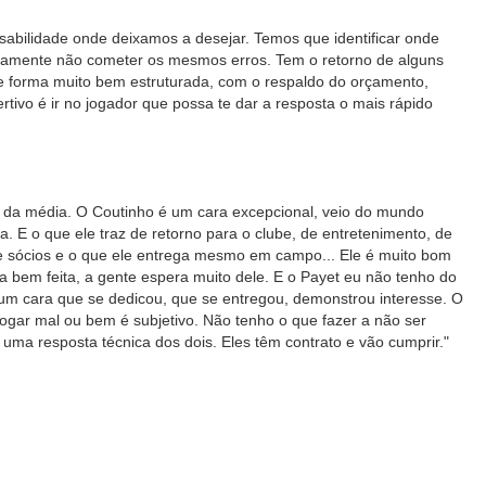
nsabilidade onde deixamos a desejar. Temos que identificar onde
iamente não cometer os mesmos erros. Tem o retorno de alguns
de forma muito bem estruturada, com o respaldo do orçamento,
rtivo é ir no jogador que possa te dar a resposta o mais rápido
 da média. O Coutinho é um cara excepcional, veio do mundo
a. E o que ele traz de retorno para o clube, de entretenimento, de
e sócios e o que ele entrega mesmo em campo... Ele é muito bom
bem feita, a gente espera muito dele. E o Payet eu não tenho do
É um cara que se dedicou, que se entregou, demonstrou interesse. O
jogar mal ou bem é subjetivo. Não tenho o que fazer a não ser
uma resposta técnica dos dois. Eles têm contrato e vão cumprir."