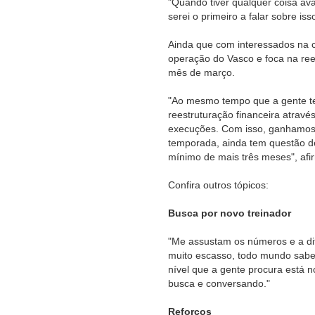
"Quando tiver qualquer coisa av
serei o primeiro a falar sobre iss
Ainda que com interessados na 
operação do Vasco e foca na rees
mês de março.
"Ao mesmo tempo que a gente te
reestruturação financeira atra
execuções. Com isso, ganhamos u
temporada, ainda tem questão de
mínimo de mais três meses", afi
Confira outros tópicos:
Busca por novo treinador
"Me assustam os números e a dif
muito escasso, todo mundo sabe
nível que a gente procura está
busca e conversando."
Reforços