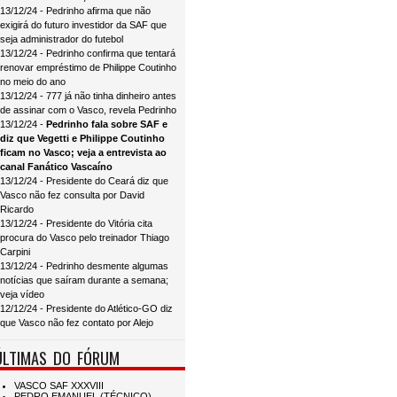
13/12/24 - Pedrinho afirma que não
exigirá do futuro investidor da SAF que
seja administrador do futebol
13/12/24 - Pedrinho confirma que tentará
renovar empréstimo de Philippe Coutinho
no meio do ano
13/12/24 - 777 já não tinha dinheiro antes
de assinar com o Vasco, revela Pedrinho
13/12/24 -
Pedrinho fala sobre SAF e
diz que Vegetti e Philippe Coutinho
ficam no Vasco; veja a entrevista ao
canal Fanático Vascaíno
13/12/24 - Presidente do Ceará diz que
Vasco não fez consulta por David
Ricardo
13/12/24 - Presidente do Vitória cita
procura do Vasco pelo treinador Thiago
Carpini
13/12/24 - Pedrinho desmente algumas
notícias que saíram durante a semana;
veja vídeo
12/12/24 - Presidente do Atlético-GO diz
que Vasco não fez contato por Alejo
ÚLTIMAS DO FÓRUM