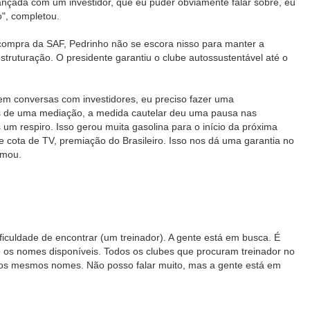
ançada com um investidor, que eu puder obviamente falar sobre, eu
o", completou.
compra da SAF, Pedrinho não se escora nisso para manter a
truturação. O presidente garantiu o clube autossustentável até o
m conversas com investidores, eu preciso fazer uma
vés de uma mediação, a medida cautelar deu uma pausa nas
m respiro. Isso gerou muita gasolina para o início da próxima
 cota de TV, premiação do Brasileiro. Isso nos dá uma garantia no
rmou.
iculdade de encontrar (um treinador). A gente está em busca. É
 os nomes disponíveis. Todos os clubes que procuram treinador no
 nos mesmos nomes. Não posso falar muito, mas a gente está em