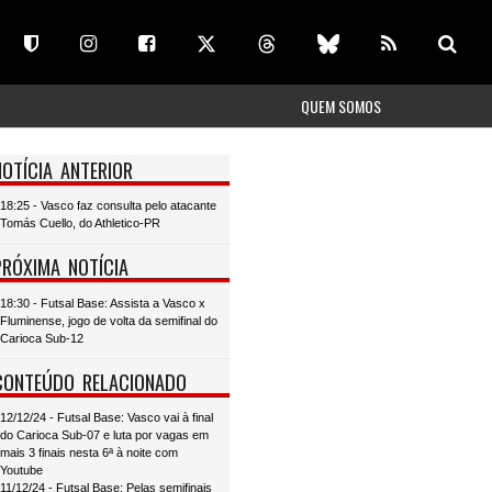
QUEM SOMOS
NOTÍCIA ANTERIOR
18:25 - Vasco faz consulta pelo atacante
Tomás Cuello, do Athletico-PR
PRÓXIMA NOTÍCIA
18:30 - Futsal Base: Assista a Vasco x
Fluminense, jogo de volta da semifinal do
Carioca Sub-12
CONTEÚDO RELACIONADO
12/12/24 - Futsal Base: Vasco vai à final
do Carioca Sub-07 e luta por vagas em
mais 3 finais nesta 6ª à noite com
Youtube
11/12/24 - Futsal Base: Pelas semifinais