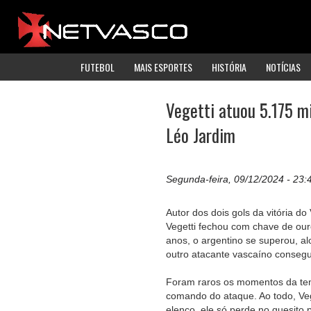
FUTEBOL
MAIS ESPORTES
HISTÓRIA
NOTÍCIAS
Vegetti atuou 5.175 m
Léo Jardim
Segunda-feira, 09/12/2024 - 23:
Autor dos dois gols da vitória d
Vegetti fechou com chave de ou
anos, o argentino se superou, a
outro atacante vascaíno conseg
Foram raros os momentos da te
comando do ataque. Ao todo, Veg
elenco, ele só perde no quesito 