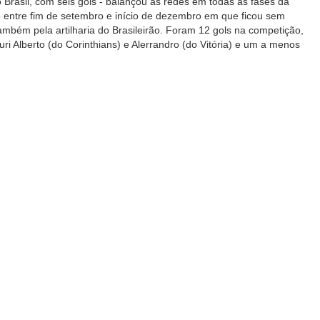
do Brasil, com seis gols - balançou as redes em todas as fases da
 entre fim de setembro e início de dezembro em que ficou sem
também pela artilharia do Brasileirão. Foram 12 gols na competição,
uri Alberto (do Corinthians) e Alerrandro (do Vitória) e um a menos