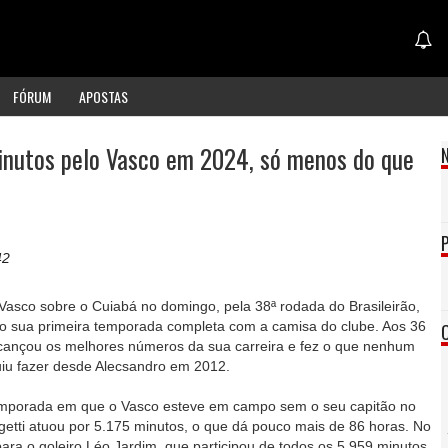
FÓRUM
APOSTAS
inutos pelo Vasco em 2024, só menos do que
42
o Vasco sobre o Cuiabá no domingo, pela 38ª rodada do Brasileirão,
ro sua primeira temporada completa com a camisa do clube. Aos 36
lcançou os melhores números da sua carreira e fez o que nenhum
uiu fazer desde Alecsandro em 2012.
mporada em que o Vasco esteve em campo sem o seu capitão no
etti atuou por 5.175 minutos, o que dá pouco mais de 86 horas. No
para o goleiro Léo Jardim, que participou de todos os 5.959 minutos