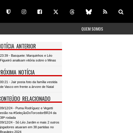
QUEM SOMOS
NOTÍCIA ANTERIOR
23:39 - Basquete: Marquinhos e Léo
Figueiró analisam vitória sobre o Minas
PRÓXIMA NOTÍCIA
00:21 - Jair posta foto da família vestida
de Vasco em frente a árvore de Natal
CONTEÚDO RELACIONADO
09/12/24 - Puma Rodríguez e Vegetti
estão na #SeleçãoDoTorcedorBR24 da
38ª rodada
09/12/24 - Só Léo Jardim e mais 2 outros
jogadores atuaram em 38 partidas no
Brasileiro 2024