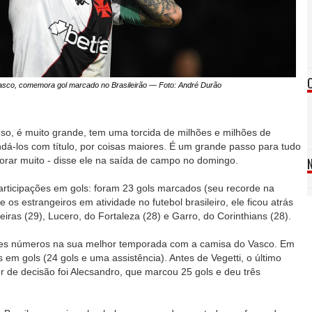
Vasco, comemora gol marcado no Brasileirão — Foto: André Durão
so, é muito grande, tem uma torcida de milhões e milhões de
ndá-los com título, por coisas maiores. É um grande passo para tudo
rar muito - disse ele na saída de campo no domingo.
articipações em gols: foram 23 gols marcados (seu recorde na
re os estrangeiros em atividade no futebol brasileiro, ele ficou atrás
ras (29), Lucero, do Fortaleza (28) e Garro, do Corinthians (28).
s números na sua melhor temporada com a camisa do Vasco. Em
 em gols (24 gols e uma assistência). Antes de Vegetti, o último
de decisão foi Alecsandro, que marcou 25 gols e deu três
.