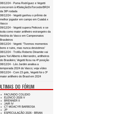
08/12/24 - Puma Rodríguez e Vegetti
concorrem à #SeleçãoDoTorcedorBR24
da 38ª rodada
08/12/24 - Vegetti ganhou o prêmio de
melhor jogador em campo em Cuiabá x
Vasco
09/12/24 - Vegetti supera Petkovic e se
isola como maior artilheiro estrangeiro da
história do Vasco em Campeonatos
Brasileiros
08/12/24 - Vegetti: 'Tivemos momentos
bons e ruins, mas nunca desistimos'
08/12/24 - Troféu Roberto Dinamite vai
para Yuri Alberto e Alerrandro, artilheiros
do Brasileiro; Vegetti ficou na 4ª posição
08/12/24 - Léo Jardim analisa a
temporada 2024 do Vasco; veja vídeo
08/12/24 - Com 23 gols, Vegetti foi o 3º
maior artilheiro do Brasil em 2024
ÚLTIMAS DO FÓRUM