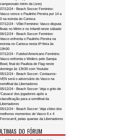
campeonato mirim da Liverj
07/12/24 - Beach Soccer Feminino:
Vasco vence o Paulinho Pereira por 14 a
0 na estreia do Carioca
07/12/24 - Vôlei Feminino: Vasco disputa
finais no Mirim e no Infantil neste sábado
06/12/24 - Beach Soccer Feminino:
Vasco enfrenta o Paulinho Pereira na
estreia no Carioca nesta 6ª-feira às
19h30
07/12/24 - Futebol Americano Feminino:
Vasco enfrenta o Weilers pelo Sampa
Bowl, final do Paulista de Flag neste
domingo às 13h30 com Youtube
05/12/24 - Beach Soccer: Centauros-
VEN será o adversário do Vasco na
semifinal da Libertadores
05/12/24 - Beach Soccer: Veja o grito de
'Casaca' dos jogadores após a
classificação para a semifinal da
Libertadores
05/12/24 - Beach Soccer: Veja vídeo dos
melhores momentos de Vasco 6 x 4
Ferrocarril, pelas quartas da Libertadores
ÚLTIMAS DO FÓRUM