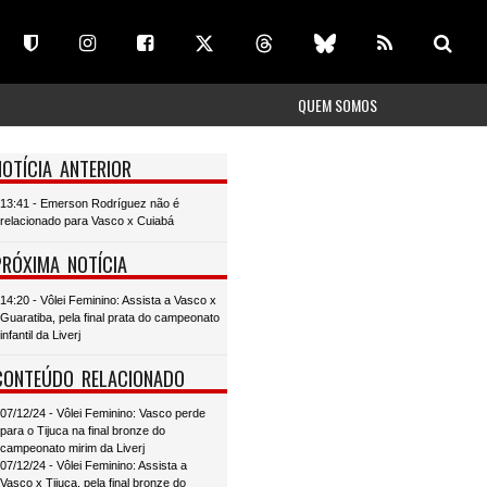
QUEM SOMOS
NOTÍCIA ANTERIOR
13:41 - Emerson Rodríguez não é
relacionado para Vasco x Cuiabá
PRÓXIMA NOTÍCIA
14:20 - Vôlei Feminino: Assista a Vasco x
Guaratiba, pela final prata do campeonato
infantil da Liverj
CONTEÚDO RELACIONADO
07/12/24 - Vôlei Feminino: Vasco perde
para o Tijuca na final bronze do
campeonato mirim da Liverj
07/12/24 - Vôlei Feminino: Assista a
Vasco x Tijuca, pela final bronze do