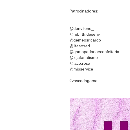
Patrocinadores:
@donvitone_
@rebirth.desenv
@gemeosricardo
@jlfastcred
@gamapadariaeconfeitaria
@lojafanatismo
@laco.rosa
@mipservice
#vascodagama