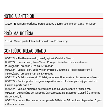
NOTÍCIA ANTERIOR
14:29 - Emerson Rodríguez perde espaço e termina o ano em baixa no Vasco
PRÓXIMA NOTÍCIA
15:34 - Vasco posta fotos do treino desta 6ª-feira; veja
CONTEÚDO RELACIONADO
06/12/24 - Thaillan Azevedo, do AP, apitará Cuiabá x Vasco
06/12/24 - Lucas Piton, João Victor, Philippe Coutinho e Felipe estão na
#SeleçãoDoTorcedorBR24 da 37ª rodada
05/12/24 - Lucas Piton, João Victor, Philippe Coutinho e Felipe concorrem à
#SeleçãoDoTorcedorBR24 da 37ª rodada
05/12/24 - Goleiro Walter, do Cuiabá, recebe o 3º amarelo e não enfrenta o Vasco
05/12/24 - Sócios podem resgatar experiências exclusivas para o jogo contra o
Cuiabá a partir das 17h
05/12/24 - Veja os números do zagueiro Léo na vitória sobre o Atlético-MG
05/12/24 - Adversário do Vasco na última rodada do Brasileiro, Cuiabá é o lanterna
da competição
05/12/24 - Lucas Piton encerra temporada 2024 com 52 partidas disputadas, 6 gols
e 8 assistências