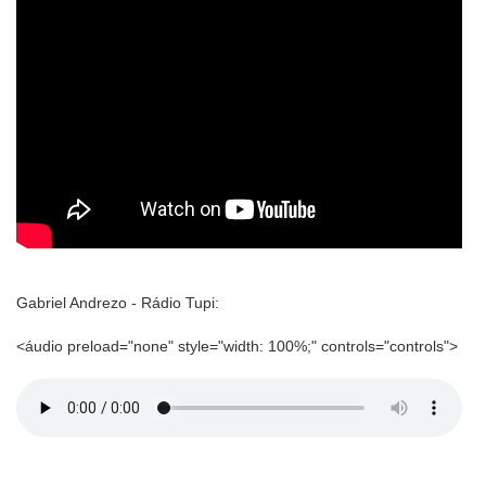
Gabriel Andrezo - Rádio Tupi:
<áudio preload="none" style="width: 100%;" controls="controls">