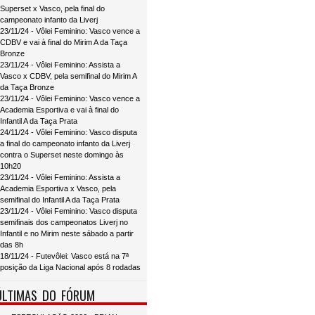
Superset x Vasco, pela final do
campeonato infanto da Liverj
23/11/24 - Vôlei Feminino: Vasco vence a
CDBV e vai à final do Mirim A da Taça
Bronze
23/11/24 - Vôlei Feminino: Assista a
Vasco x CDBV, pela semifinal do Mirim A
da Taça Bronze
23/11/24 - Vôlei Feminino: Vasco vence a
Academia Esportiva e vai à final do
Infantil A da Taça Prata
24/11/24 - Vôlei Feminino: Vasco disputa
a final do campeonato infanto da Liverj
contra o Superset neste domingo às
10h20
23/11/24 - Vôlei Feminino: Assista a
Academia Esportiva x Vasco, pela
semifinal do Infantil A da Taça Prata
23/11/24 - Vôlei Feminino: Vasco disputa
semifinais dos campeonatos Liverj no
Infantil e no Mirim neste sábado a partir
das 8h
18/11/24 - Futevôlei: Vasco está na 7ª
posição da Liga Nacional após 8 rodadas
ÚLTIMAS DO FÓRUM