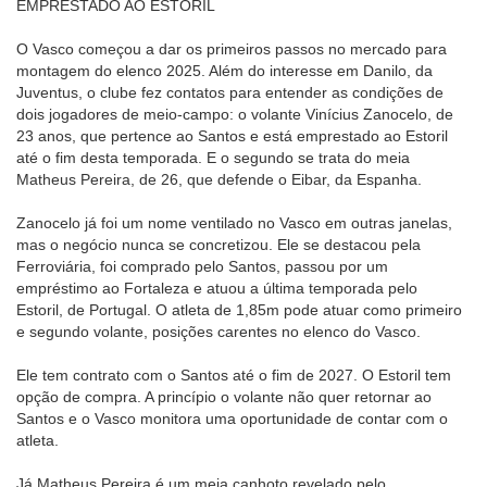
EMPRESTADO AO ESTORIL
O Vasco começou a dar os primeiros passos no mercado para
montagem do elenco 2025. Além do interesse em Danilo, da
Juventus, o clube fez contatos para entender as condições de
dois jogadores de meio-campo: o volante Vinícius Zanocelo, de
23 anos, que pertence ao Santos e está emprestado ao Estoril
até o fim desta temporada. E o segundo se trata do meia
Matheus Pereira, de 26, que defende o Eibar, da Espanha.
Zanocelo já foi um nome ventilado no Vasco em outras janelas,
mas o negócio nunca se concretizou. Ele se destacou pela
Ferroviária, foi comprado pelo Santos, passou por um
empréstimo ao Fortaleza e atuou a última temporada pelo
Estoril, de Portugal. O atleta de 1,85m pode atuar como primeiro
e segundo volante, posições carentes no elenco do Vasco.
Ele tem contrato com o Santos até o fim de 2027. O Estoril tem
opção de compra. A princípio o volante não quer retornar ao
Santos e o Vasco monitora uma oportunidade de contar com o
atleta.
Já Matheus Pereira é um meia canhoto revelado pelo