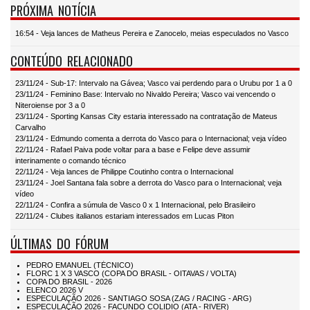
PRÓXIMA NOTÍCIA
16:54 - Veja lances de Matheus Pereira e Zanocelo, meias especulados no Vasco
CONTEÚDO RELACIONADO
23/11/24 - Sub-17: Intervalo na Gávea; Vasco vai perdendo para o Urubu por 1 a 0
23/11/24 - Feminino Base: Intervalo no Nivaldo Pereira; Vasco vai vencendo o
Niteroiense por 3 a 0
23/11/24 - Sporting Kansas City estaria interessado na contratação de Mateus
Carvalho
23/11/24 - Edmundo comenta a derrota do Vasco para o Internacional; veja vídeo
22/11/24 - Rafael Paiva pode voltar para a base e Felipe deve assumir
interinamente o comando técnico
22/11/24 - Veja lances de Philippe Coutinho contra o Internacional
23/11/24 - Joel Santana fala sobre a derrota do Vasco para o Internacional; veja
vídeo
22/11/24 - Confira a súmula de Vasco 0 x 1 Internacional, pelo Brasileiro
22/11/24 - Clubes italianos estariam interessados em Lucas Piton
ÚLTIMAS DO FÓRUM