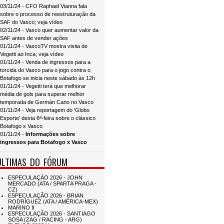
03/11/24 - CFO Raphael Vianna fala
sobre o processo de reestruturação da
SAF do Vasco; veja vídeo
02/11/24 - Vasco quer aumentar valor da
SAF antes de vender ações
01/11/24 - VascoTV mostra visita de
Vegetti ao Inca; veja vídeo
01/11/24 - Venda de ingressos para a
torcida do Vasco para o jogo contra o
Botafogo se inicia neste sábado às 12h
01/11/24 - Vegetti terá que melhorar
média de gols para superar melhor
temporada de Germán Cano no Vasco
01/11/24 - Veja reportagem do 'Globo
Esporte' desta 6ª-feira sobre o clássico
Botafogo x Vasco
01/11/24 -
Informações sobre
ingressos para Botafogo x Vasco
ÚLTIMAS DO FÓRUM