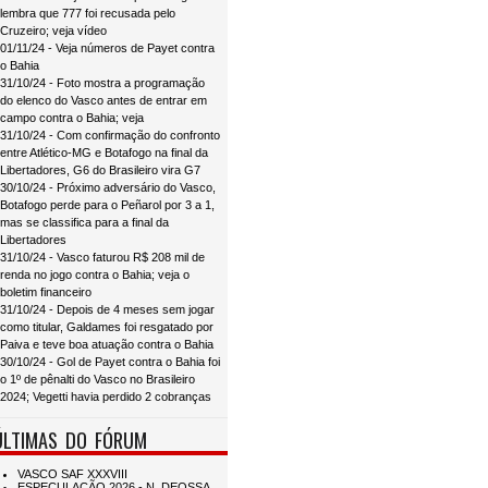
lembra que 777 foi recusada pelo
Cruzeiro; veja vídeo
01/11/24 - Veja números de Payet contra
o Bahia
31/10/24 - Foto mostra a programação
do elenco do Vasco antes de entrar em
campo contra o Bahia; veja
31/10/24 - Com confirmação do confronto
entre Atlético-MG e Botafogo na final da
Libertadores, G6 do Brasileiro vira G7
30/10/24 - Próximo adversário do Vasco,
Botafogo perde para o Peñarol por 3 a 1,
mas se classifica para a final da
Libertadores
31/10/24 - Vasco faturou R$ 208 mil de
renda no jogo contra o Bahia; veja o
boletim financeiro
31/10/24 - Depois de 4 meses sem jogar
como titular, Galdames foi resgatado por
Paiva e teve boa atuação contra o Bahia
30/10/24 - Gol de Payet contra o Bahia foi
o 1º de pênalti do Vasco no Brasileiro
2024; Vegetti havia perdido 2 cobranças
ÚLTIMAS DO FÓRUM