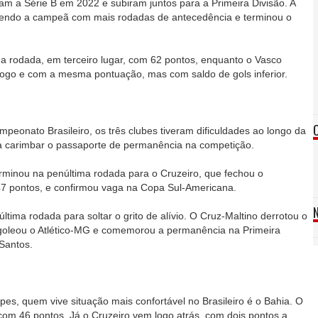
am a Série B em 2022 e subiram juntos para a Primeira Divisão. A
endo a campeã com mais rodadas de antecedência e terminou o
ma rodada, em terceiro lugar, com 62 pontos, enquanto o Vasco
jogo e com a mesma pontuação, mas com saldo de gols inferior.
eonato Brasileiro, os três clubes tiveram dificuldades ao longo da
a carimbar o passaporte de permanência na competição.
erminou na penúltima rodada para o Cruzeiro, que fechou o
7 pontos, e confirmou vaga na Copa Sul-Americana.
ltima rodada para soltar o grito de alívio. O Cruz-Maltino derrotou o
 goleou o Atlético-MG e comemorou a permanência na Primeira
 Santos.
pes, quem vive situação mais confortável no Brasileiro é o Bahia. O
 com 46 pontos. Já o Cruzeiro vem logo atrás, com dois pontos a