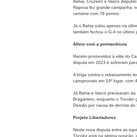
Bahia, Cruzeiro e Vasco disputar
Raposa fez grande campanha, s
certame com 78 pontos.
Já o Bahia subiu apenas na últi
também fechou o G-4 no último 
Alívio com a permanência
Recém-promovidos à elite do Camp
disputa em 2023 e sofreram par
A briga contra o rebaixamento t
campeonato em 14º lugar, com 4
Já Bahia e Vasco precisaram da ú
Bragantino, enquanto o Tricolor
Divisão por causa de derrota do
Projeto Libertadores
Nesta nova disputa entre as equi
Tricolor está na sétima posição,