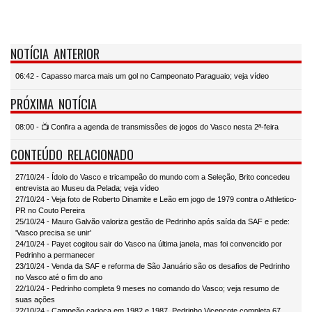
NOTÍCIA ANTERIOR
06:42 - Capasso marca mais um gol no Campeonato Paraguaio; veja vídeo
PRÓXIMA NOTÍCIA
08:00 - 📺 Confira a agenda de transmissões de jogos do Vasco nesta 2ª-feira
CONTEÚDO RELACIONADO
27/10/24 - Ídolo do Vasco e tricampeão do mundo com a Seleção, Brito concedeu
entrevista ao Museu da Pelada; veja vídeo
27/10/24 - Veja foto de Roberto Dinamite e Leão em jogo de 1979 contra o Athletico-
PR no Couto Pereira
25/10/24 - Mauro Galvão valoriza gestão de Pedrinho após saída da SAF e pede:
'Vasco precisa se unir'
24/10/24 - Payet cogitou sair do Vasco na última janela, mas foi convencido por
Pedrinho a permanecer
23/10/24 - Venda da SAF e reforma de São Januário são os desafios de Pedrinho
no Vasco até o fim do ano
22/10/24 - Pedrinho completa 9 meses no comando do Vasco; veja resumo de
suas ações
22/10/24 - Campeão carioca em 1982 e 1987, Pedrinho Vicençote completa 67