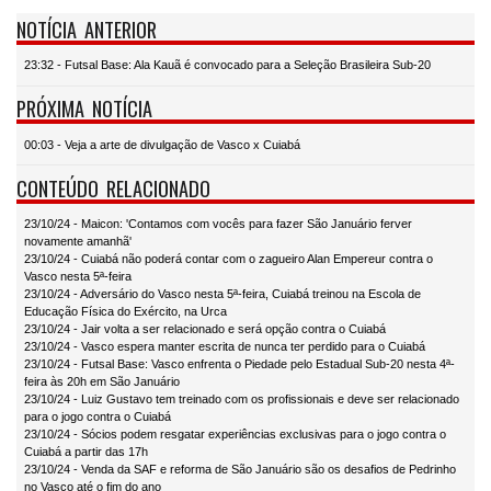
NOTÍCIA ANTERIOR
23:32 - Futsal Base: Ala Kauã é convocado para a Seleção Brasileira Sub-20
PRÓXIMA NOTÍCIA
00:03 - Veja a arte de divulgação de Vasco x Cuiabá
CONTEÚDO RELACIONADO
23/10/24 - Maicon: 'Contamos com vocês para fazer São Januário ferver
novamente amanhã'
23/10/24 - Cuiabá não poderá contar com o zagueiro Alan Empereur contra o
Vasco nesta 5ª-feira
23/10/24 - Adversário do Vasco nesta 5ª-feira, Cuiabá treinou na Escola de
Educação Física do Exército, na Urca
23/10/24 - Jair volta a ser relacionado e será opção contra o Cuiabá
23/10/24 - Vasco espera manter escrita de nunca ter perdido para o Cuiabá
23/10/24 - Futsal Base: Vasco enfrenta o Piedade pelo Estadual Sub-20 nesta 4ª-
feira às 20h em São Januário
23/10/24 - Luiz Gustavo tem treinado com os profissionais e deve ser relacionado
para o jogo contra o Cuiabá
23/10/24 - Sócios podem resgatar experiências exclusivas para o jogo contra o
Cuiabá a partir das 17h
23/10/24 - Venda da SAF e reforma de São Januário são os desafios de Pedrinho
no Vasco até o fim do ano