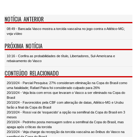
NOTÍCIA ANTERIOR
08:49 - Bancada Vasco mostra a torcida vascaína no jogo contra o Atlético-MG;
veja vídeo
PRÓXIMA NOTÍCIA
10:16 - Confira as probabilidades de título, Libertadores, Sul-Americana e
rebaixamento do Vasco
CONTEÚDO RELACIONADO
20/10/24 - Parcial Pesquisa: 27% consideram eliminação na Copa do Brasil como
uma fatalidade; Rafael Paiva foi considerado culpado para 26%
20/10/24 - Veja lista com erros que levaram o Vasco a ser eliminado na Copa do
Brasil
20/10/24 - Favorecidos pela CBF com alteração de datas, Atlético-MG e Urubu
farão a final da Copa do Brasil
20/10/24 - Rossi vai de 'esquecido' a opção na semifinal da Copa do Brasil em 3
meses
20/10/24 - Pedrinho posta mensagem sobre a semifinal da Copa do Brasil, mas
apaga após críticas da torcida
20/10/24 - Veja charge da recepção da torcida vascaína ao ônibus do Vasco na
semifinal da Copa do Brasil