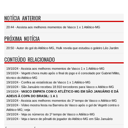
NOTÍCIA ANTERIOR
20:44 - Assista aos melhores momentos de Vasco 1 x 1 Atlético-MG
PRÓXIMA NOTÍCIA
20:50 - Autor do gol do Atlético-MG, Hulk revela que estudou o goleiro Léo Jardim
CONTEÚDO RELACIONADO
19/10/24 - Assista aos melhores momentos de Vasco 1 x 1 Atlético-MG
19/10/24 - Vegetti chora muito após o final do jogo e é consolado por Gabriel Milito,
técnico do Atlético-MG
19/10/24 - Confira as estatísticas de Vasco 1 x 1 Atlético-MG
19/10/24 - São Januário recebeu 18.910 torcedores para Vasco x Atlético-MG
19/10/24 -
VASCO EMPATA COM O ATLÉTICO-MG EM SÃO JANUÁRIO E DÁ
ADEUS À COPA DO BRASIL: 1 A 1
19/10/24 - Assista aos melhores momentos do 1º tempo de Vasco x Atlético-MG
19/10/24 - Vídeo mostra festa na Barreira do Vasco após o gol de Vegetti contra o
Atlético-MG; veja
19/10/24 - Veja os números do 1º tempo de Vasco x Atlético-MG
19/10/24 - Veja o lance de pênalti do jogador do Atlético-MG em São Januário