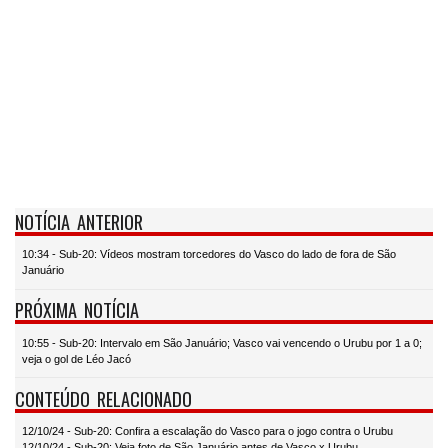
NOTÍCIA ANTERIOR
10:34 - Sub-20: Vídeos mostram torcedores do Vasco do lado de fora de São
Januário
PRÓXIMA NOTÍCIA
10:55 - Sub-20: Intervalo em São Januário; Vasco vai vencendo o Urubu por 1 a 0;
veja o gol de Léo Jacó
CONTEÚDO RELACIONADO
12/10/24 - Sub-20: Confira a escalação do Vasco para o jogo contra o Urubu
12/10/24 - Sub-20: Veja foto de São Januário antes de Vasco x Urubu