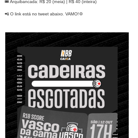
🎟 Arquibancada: R$ 20 (meia) | R$ 40 (inteira)
📲 O link está no tweet abaixo. VAMO!💢