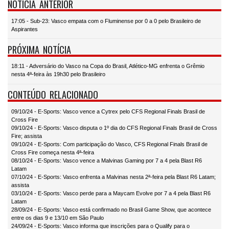
NOTÍCIA ANTERIOR
17:05 - Sub-23: Vasco empata com o Fluminense por 0 a 0 pelo Brasileiro de
Aspirantes
PRÓXIMA NOTÍCIA
18:11 - Adversário do Vasco na Copa do Brasil, Atlético-MG enfrenta o Grêmio
nesta 4ª-feira às 19h30 pelo Brasileiro
CONTEÚDO RELACIONADO
09/10/24 - E-Sports: Vasco vence a Cytrex pelo CFS Regional Finals Brasil de
Cross Fire
09/10/24 - E-Sports: Vasco disputa o 1º dia do CFS Regional Finals Brasil de Cross
Fire; assista
09/10/24 - E-Sports: Com participação do Vasco, CFS Regional Finals Brasil de
Cross Fire começa nesta 4ª-feira
08/10/24 - E-Sports: Vasco vence a Malvinas Gaming por 7 a 4 pela Blast R6
Latam
07/10/24 - E-Sports: Vasco enfrenta a Malvinas nesta 2ª-feira pela Blast R6 Latam;
assista
03/10/24 - E-Sports: Vasco perde para a Maycam Evolve por 7 a 4 pela Blast R6
Latam
28/09/24 - E-Sports: Vasco está confirmado no Brasil Game Show, que acontece
entre os dias 9 e 13/10 em São Paulo
24/09/24 - E-Sports: Vasco informa que inscrições para o Qualify para o