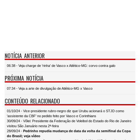
NOTÍCIA ANTERIOR
06:38 - Veja charge de 'rinha' de Vasco x Atlético-MG: corvo contra galo
PRÓXIMA NOTÍCIA
07:34 - Veja a arte de divulgação de Atlético-MG x Vasco
CONTEÚDO RELACIONADO
01/10/24 - Vice-presidente rubro-negro diz que Urubu acionará o STJD como
'assistente da CBF' no pedido feito por Vasco e Corinthians
30/09/24 - Vôlei: Presidente da Federação de Voleibol do Estado do Rio de Janeiro
visitou São Januário nesta 2ª-feira
28/09/24 -
Pedrinho repudia mudança de data da volta da semifinal da Copa
do Brasil; veja vídeo