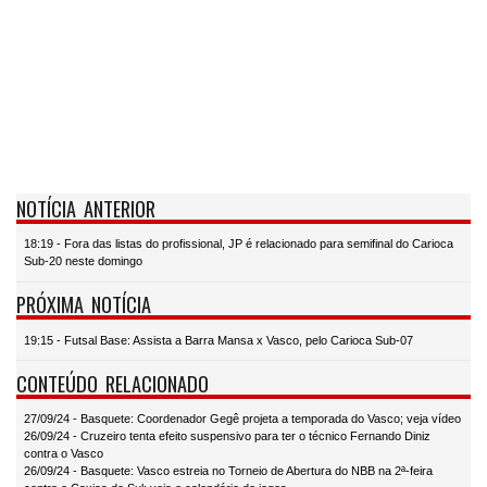
NOTÍCIA ANTERIOR
18:19 - Fora das listas do profissional, JP é relacionado para semifinal do Carioca
Sub-20 neste domingo
PRÓXIMA NOTÍCIA
19:15 - Futsal Base: Assista a Barra Mansa x Vasco, pelo Carioca Sub-07
CONTEÚDO RELACIONADO
27/09/24 - Basquete: Coordenador Gegê projeta a temporada do Vasco; veja vídeo
26/09/24 - Cruzeiro tenta efeito suspensivo para ter o técnico Fernando Diniz
contra o Vasco
26/09/24 - Basquete: Vasco estreia no Torneio de Abertura do NBB na 2ª-feira