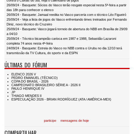
contra o Caxias do Sul; veja o calendário de jogos
26/09/24 - Basquete: Sócios do Vasco terão resgate especial nesta 5ª-feira a partir
das 18h para conhecer o elenco
26/09/24 - Basquete: Jamaal reedita no Vasco parceria com o técnico Léo Figueiró
25/09/24 - Veja a lista de jogos do Vasco enfrentando times treinados por Fernando
Diniz, novo técnico do Cruzeiro
25/09/24 - Basquete: Vasco jogará torneio de abertura do NBB em Brasília de 29/09
a 04/10
25/09/24 - Técnico bicampeão carioca em 1987 e 1988, Sebastião Lazaroni
completa 74 anos nesta 4ª-feira
24/09/24 - Basquete: Estreia do Vasco no NBB contra o Urubu no dia 12/10 terá
transmissão da TV Cultura, do sportv e da ESPN
ÚLTIMAS DO FÓRUM
participe
mensagens de hoje
COMPARTILHAR