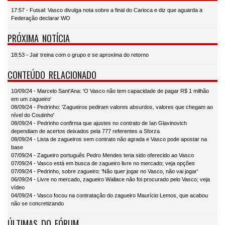
17:57 - Futsal: Vasco divulga nota sobre a final do Carioca e diz que aguarda a
Federação declarar WO
PRÓXIMA NOTÍCIA
18:53 - Jair treina com o grupo e se aproxima do retorno
CONTEÚDO RELACIONADO
10/09/24 - Marcelo Sant'Ana: 'O Vasco não tem capacidade de pagar R$ 1 milhão
em um zagueiro'
08/09/24 - Pedrinho: 'Zagueiros pediram valores absurdos, valores que chegam ao
nível do Coutinho'
08/09/24 - Pedrinho confirma que ajustes no contrato de Ian Glavinovich
dependiam de acertos deixados pela 777 referentes a Sforza
08/09/24 - Lista de zagueiros sem contrato não agrada e Vasco pode apostar na
base
07/09/24 - Zagueiro português Pedro Mendes teria sido oferecido ao Vasco
07/09/24 - Vasco está em busca de zagueiro livre no mercado; veja opções
07/09/24 - Pedrinho, sobre zagueiro: 'Não quer jogar no Vasco, não vai jogar'
06/09/24 - Livre no mercado, zagueiro Wallace não foi procurado pelo Vasco; veja
vídeo
04/09/24 - Vasco focou na contratação do zagueiro Maurício Lemos, que acabou
não se concretizando
ÚLTIMAS DO FÓRUM