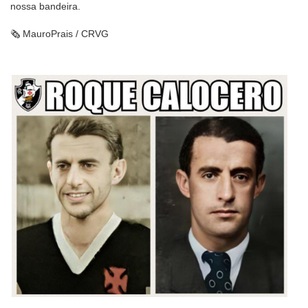
nossa bandeira.
🗞️ MauroPrais / CRVG