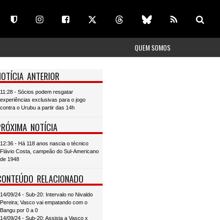
QUEM SOMOS
NOTÍCIA ANTERIOR
11:28 - Sócios podem resgatar
experiências exclusivas para o jogo
contra o Urubu a partir das 14h
PRÓXIMA NOTÍCIA
12:36 - Há 118 anos nascia o técnico
Flávio Costa, campeão do Sul-Americano
de 1948
CONTEÚDO RELACIONADO
14/09/24 - Sub-20: Intervalo no Nivaldo
Pereira; Vasco vai empatando com o
Bangu por 0 a 0
14/09/24 - Sub-20: Assista a Vasco x