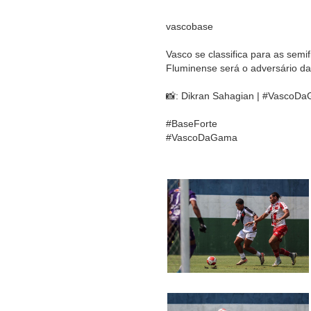
vascobase
Vasco se classifica para as sem
Fluminense será o adversário da
📸: Dikran Sahagian | #VascoD
#BaseForte
#VascoDaGama