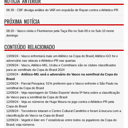
NOTÍCIA ANTERIOR
06:39 - CBF divulga análise do VAR em expulsão de Rayan contra o Athletico-PR
PRÓXIMA NOTÍCIA
08:20 - Vasco visita o Fluminense pela Taça Rio no Sub-09 e no Sub-10 neste
domingo
CONTEÚDO RELACIONADO
13/09/24 - Vasco enfrentará mais um Atlético na Copa do Brasil; Atlético-GO foi o
adversário nas oitavas e Athletico-PR nas quartas
13/09/24 - Vasco, Atlético-MG, Urubu e Corinthians são os clubes classificados
para as semifinais da Copa do Brasil 2024
12/09/24 -
Atlético-MG será o adversário do Vasco na semifinal da Copa do
Brasil
12/09/24 - Parcial Pesquisa: 51% preferem que o Vasco enfrente o São Paulo na
semifinal da Copa do Brasil
12/09/24 - Veja reportagem do 'Globo Esporte' desta 5ª-feira sobre a classificação
do Vasco para a semifinal da Copa do Brasil
12/09/24 - Veja os números de Hugo Moura no jogo contra o Athletico-PR pela
Copa do Brasil
12/09/24 - Torcedores lotaram o Centro Cultural Candinho e foram à loucura com a
classificação do Vasco na Copa do Brasil
12/09/24 - Vegetti é líder em 7 estatísticas entre todos os jogadores da Copa do
Brasil; veja números