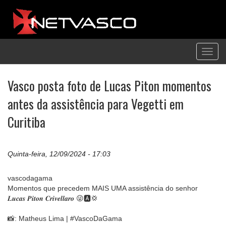
Toggl
navig
Vasco posta foto de Lucas Piton momentos
antes da assistência para Vegetti em
Curitiba
Quinta-feira, 12/09/2024 - 17:03
vascodagama
Momentos que precedem MAIS UMA assistência do senhor
𝑳𝒖𝒄𝒂𝒔 𝑷𝒊𝒕𝒐𝒏 𝑪𝒓𝒊𝒗𝒆𝒍𝒍𝒂𝒓𝒐 😜🅰💢
📸: Matheus Lima | #VascoDaGama