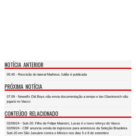
NOTÍCIA ANTERIOR
05:40 - Rescisão do lateral Matheus Julião é publicada
PRÓXIMA NOTÍCIA
07:09 - Newell's Old Boys não envia documentação a tempo e Ian Glavinovich não
jogará no Vasco
CONTEÚDO RELACIONADO
02/09/24 - Sub-20: Filho de Felipe Maestro, Lucas é o novo reforço do Vasco
02/09/24 - CBF anuncia venda de ingressos para amistosos da Seleção Brasileira
Sub-20 em São Januário contra o México nos dias 5 e 8 de setembro