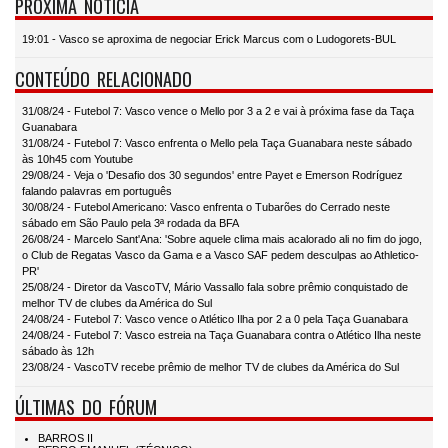
PRÓXIMA NOTÍCIA
19:01 - Vasco se aproxima de negociar Erick Marcus com o Ludogorets-BUL
CONTEÚDO RELACIONADO
31/08/24 - Futebol 7: Vasco vence o Mello por 3 a 2 e vai à próxima fase da Taça
Guanabara
31/08/24 - Futebol 7: Vasco enfrenta o Mello pela Taça Guanabara neste sábado
às 10h45 com Youtube
29/08/24 - Veja o 'Desafio dos 30 segundos' entre Payet e Emerson Rodríguez
falando palavras em português
30/08/24 - Futebol Americano: Vasco enfrenta o Tubarões do Cerrado neste
sábado em São Paulo pela 3ª rodada da BFA
26/08/24 - Marcelo Sant'Ana: 'Sobre aquele clima mais acalorado ali no fim do jogo,
o Club de Regatas Vasco da Gama e a Vasco SAF pedem desculpas ao Athletico-
PR'
25/08/24 - Diretor da VascoTV, Mário Vassallo fala sobre prêmio conquistado de
melhor TV de clubes da América do Sul
24/08/24 - Futebol 7: Vasco vence o Atlético Ilha por 2 a 0 pela Taça Guanabara
24/08/24 - Futebol 7: Vasco estreia na Taça Guanabara contra o Atlético Ilha neste
sábado às 12h
23/08/24 - VascoTV recebe prêmio de melhor TV de clubes da América do Sul
ÚLTIMAS DO FÓRUM