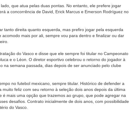
ado, que atua pelas duas pontas. No entanto, ele prefere jogar
terá a concorrência de David, Erick Marcus e Emerson Rodríguez no
 tanto direita quanto esquerda, mas prefiro jogar pela esquerda
acomodo mais por ali, sempre vou para dentro e finalizar ou dar
eiro.
tratação do Vasco e disse que ele sempre foi titular no Campeonato
uca e o Léon. O diretor esportivo celebrou o retorno do jogador à
ado na semana passada, dias depois de ser anunciado pelo clube
empo no futebol mexicano, sempre titular. Histórico de defender a
a muito feliz com seu retorno à seleção dois anos depois da última
e é mais uma opção que trazemos ao grupo, que pode agregar na
sses desafios. Contrato inicialmente de dois anos, com possibilidade
tério do Vasco.