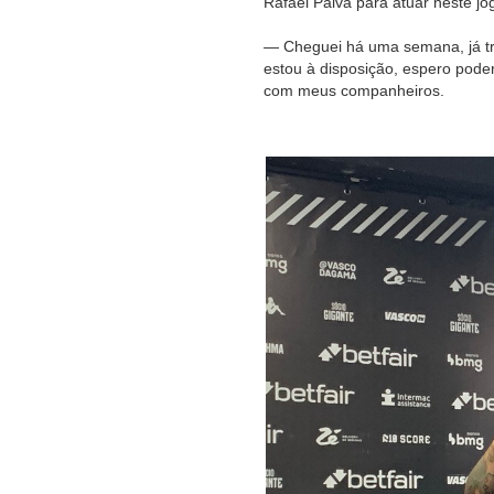
Rafael Paiva para atuar neste jo
— Cheguei há uma semana, já t
estou à disposição, espero pode
com meus companheiros.