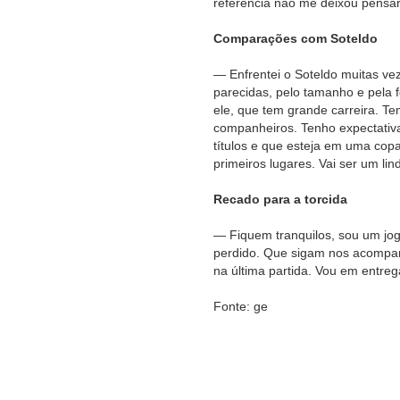
referência não me deixou pens
Comparações com Soteldo
— Enfrentei o Soteldo muitas ve
parecidas, pelo tamanho e pela
ele, que tem grande carreira. Tem
companheiros. Tenho expectativa
títulos e que esteja em uma cop
primeiros lugares. Vai ser um lin
Recado para a torcida
— Fiquem tranquilos, sou um jo
perdido. Que sigam nos acompan
na última partida. Vou em entre
Fonte: ge