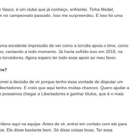
Vasco, é um clube que já conheço, enfrentei. Tinha Medel,
am no campeonato passado, isso me surpreendeu. E isso foi uma
e uma excelente impressão de ver como a torcida apoia o time, como
os, cantando a todo momento. Já havia sofrido isso em 2018, na
s torcedores. Agora espero ter todo esse apoio ao meu favor.
ira?
mei a decisão de vir porque tenho essa vontade de disputar um
Libertadores. E creio que aqui tenho muitas chances. Quero ajudar a
 possamos chegar a Libertadores e ganhar títulos, que é o mais
hileno aqui na equipe. Antes de vir, entrei em contato com ele para
pe. Ele disse bastante bem. Só disse coisas boas. Ter essa