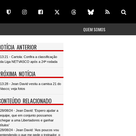
QUEM SOMOS
NOTÍCIA ANTERIOR
13:21 - Cartola: Confira a classificação
da Liga NETVASCO após a 24ª rodada
PRÓXIMA NOTÍCIA
13:28 - Jean David vestiu a camisa 21 do
Vasco; veja fotos
CONTEÚDO RELACIONADO
28/08/24 - Jean David: 'Espero ajudar a
equipe, que em conjunto possamos
chegar a uma Libertadores e ganhar
títulos'
28/08/24 - Jean David: 'Aos poucos vou
entendendo o que me pede o treinador, o