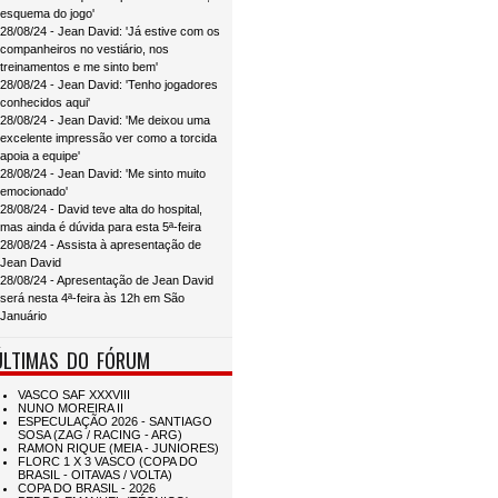
esquema do jogo'
28/08/24 - Jean David: 'Já estive com os
companheiros no vestiário, nos
treinamentos e me sinto bem'
28/08/24 - Jean David: 'Tenho jogadores
conhecidos aqui'
28/08/24 - Jean David: 'Me deixou uma
excelente impressão ver como a torcida
apoia a equipe'
28/08/24 - Jean David: 'Me sinto muito
emocionado'
28/08/24 - David teve alta do hospital,
mas ainda é dúvida para esta 5ª-feira
28/08/24 - Assista à apresentação de
Jean David
28/08/24 - Apresentação de Jean David
será nesta 4ª-feira às 12h em São
Januário
ÚLTIMAS DO FÓRUM