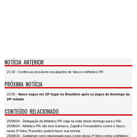
NOTÍCIA ANTERIOR
21:18 - Confira as prováveis escalações de Vasco e Athletico-PR
PRÓXIMA NOTÍCIA
22:00 -
Vasco segue em 10º lugar no Brasileiro após os jogos de domingo da
24ª rodada
CONTEÚDO RELACIONADO
25/08/24 - Delegação do Athletico-PR viaja na noite deste domingo para o Rio
25/08/24 - Athletico-PR não terá Gamarra, Zapelli e Fernandinho contra o Vasco
nesta 2ª-feira; Praxedes poderá fazer sua estreia
25/08/24 - Galdames será relacionado para o jogo desta 2ª-feira contra o Athletico-