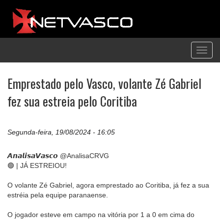
Toggl
navig
Emprestado pelo Vasco, volante Zé Gabriel
fez sua estreia pelo Coritiba
Segunda-feira, 19/08/2024 - 16:05
𝘼𝙣𝙖𝙡𝙞𝙨𝙖𝙑𝙖𝙨𝙘𝙤 @AnalisaCRVG
🟢 | JÁ ESTREIOU!
O volante Zé Gabriel, agora emprestado ao Coritiba, já fez a sua
estréia pela equipe paranaense.
O jogador esteve em campo na vitória por 1 a 0 em cima do