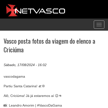
Toggl
navig
Vasco posta fotos da viagem do elenco a
Criciúma
Sábado, 17/08/2024 - 16:02
vascodagama
Partiu Santa Catarina! 🛫💢
Alô, Criciúma! Já já estaremos aí 😉👊
📸: Leandro Amorim | #VascoDaGama