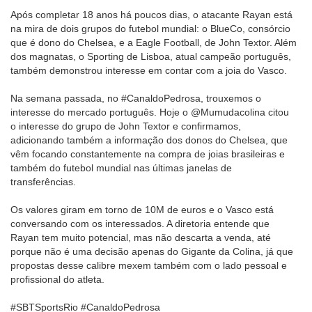
Após completar 18 anos há poucos dias, o atacante Rayan está
na mira de dois grupos do futebol mundial: o BlueCo, consórcio
que é dono do Chelsea, e a Eagle Football, de John Textor. Além
dos magnatas, o Sporting de Lisboa, atual campeão português,
também demonstrou interesse em contar com a joia do Vasco.
Na semana passada, no #CanaldoPedrosa, trouxemos o
interesse do mercado português. Hoje o @Mumudacolina citou
o interesse do grupo de John Textor e confirmamos,
adicionando também a informação dos donos do Chelsea, que
vêm focando constantemente na compra de joias brasileiras e
também do futebol mundial nas últimas janelas de
transferências.
Os valores giram em torno de 10M de euros e o Vasco está
conversando com os interessados. A diretoria entende que
Rayan tem muito potencial, mas não descarta a venda, até
porque não é uma decisão apenas do Gigante da Colina, já que
propostas desse calibre mexem também com o lado pessoal e
profissional do atleta.
#SBTSportsRio #CanaldoPedrosa