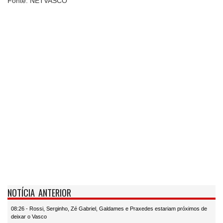
Fonte: NETVASCO
NOTÍCIA ANTERIOR
08:26 - Rossi, Serginho, Zé Gabriel, Galdames e Praxedes estariam próximos de
deixar o Vasco