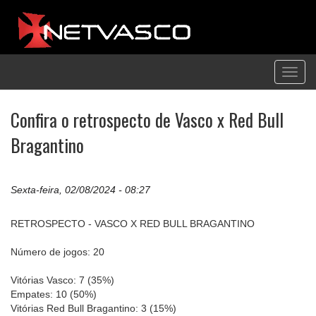
Toggl
navig
Confira o retrospecto de Vasco x Red Bull
Bragantino
Sexta-feira, 02/08/2024 - 08:27
RETROSPECTO - VASCO X RED BULL BRAGANTINO
Número de jogos: 20
Vitórias Vasco: 7 (35%)
Empates: 10 (50%)
Vitórias Red Bull Bragantino: 3 (15%)