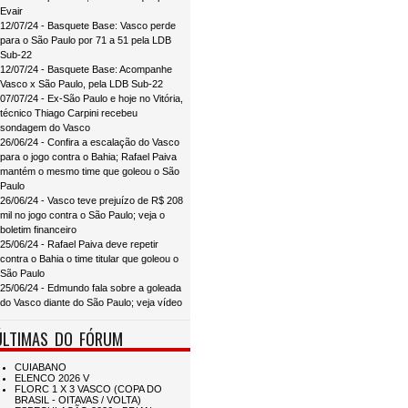
Evair
12/07/24 - Basquete Base: Vasco perde
para o São Paulo por 71 a 51 pela LDB
Sub-22
12/07/24 - Basquete Base: Acompanhe
Vasco x São Paulo, pela LDB Sub-22
07/07/24 - Ex-São Paulo e hoje no Vitória,
técnico Thiago Carpini recebeu
sondagem do Vasco
26/06/24 - Confira a escalação do Vasco
para o jogo contra o Bahia; Rafael Paiva
mantém o mesmo time que goleou o São
Paulo
26/06/24 - Vasco teve prejuízo de R$ 208
mil no jogo contra o São Paulo; veja o
boletim financeiro
25/06/24 - Rafael Paiva deve repetir
contra o Bahia o time titular que goleou o
São Paulo
25/06/24 - Edmundo fala sobre a goleada
do Vasco diante do São Paulo; veja vídeo
ÚLTIMAS DO FÓRUM