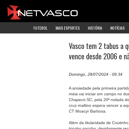
FUTEBOL
MAIS ESPORTES
HISTÓRIA
NOTÍCIAS
Vasco tem 2 tabus a q
vence desde 2006 e n
Domingo, 28/07/2024 - 09:34
A ansiedade pela primeira partid
meia vai iniciar em campo no du
Chapecó-SC, pela 20ª rodada do 
cruz-maltino espera vencer a e
CT Moacyr Barbosa.
Além da titularidade de Coutinh
tricolor gaúcho: devidamente re