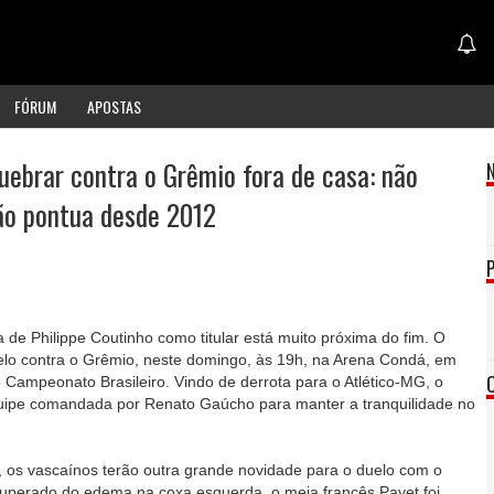
FÓRUM
APOSTAS
uebrar contra o Grêmio fora de casa: não
ão pontua desde 2012
a de Philippe Coutinho como titular está muito próxima do fim. O
elo contra o Grêmio, neste domingo, às 19h, na Arena Condá, em
Campeonato Brasileiro. Vindo de derrota para o Atlético-MG, o
quipe comandada por Renato Gaúcho para manter a tranquilidade no
o, os vascaínos terão outra grande novidade para o duelo com o
cuperado do edema na coxa esquerda, o meia francês Payet foi