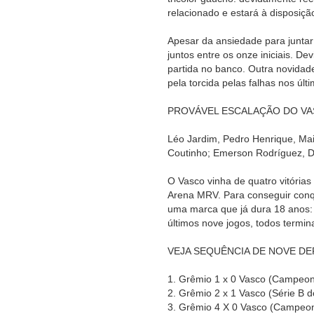
relacionado e estará à disposição
Apesar da ansiedade para juntar
juntos entre os onze iniciais. D
partida no banco. Outra novidade
pela torcida pelas falhas nos últ
PROVÁVEL ESCALAÇÃO DO V
Léo Jardim, Pedro Henrique, Mai
Coutinho; Emerson Rodríguez, Da
O Vasco vinha de quatro vitórias 
Arena MRV. Para conseguir conqu
uma marca que já dura 18 anos:
últimos nove jogos, todos termin
VEJA SEQUÊNCIA DE NOVE DE
1. Grêmio 1 x 0 Vasco (Campeona
2. Grêmio 2 x 1 Vasco (Série B 
3. Grêmio 4 X 0 Vasco (Campeona