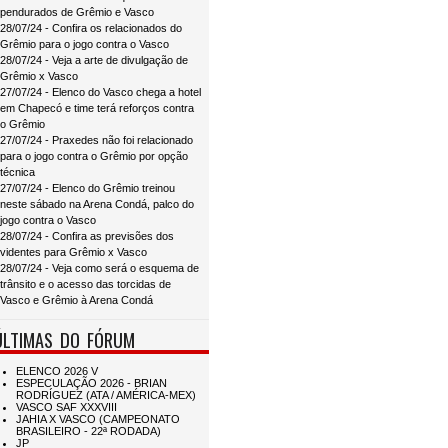
pendurados de Grêmio e Vasco
28/07/24 - Confira os relacionados do
Grêmio para o jogo contra o Vasco
28/07/24 - Veja a arte de divulgação de
Grêmio x Vasco
27/07/24 - Elenco do Vasco chega a hotel
em Chapecó e time terá reforços contra
o Grêmio
27/07/24 - Praxedes não foi relacionado
para o jogo contra o Grêmio por opção
técnica
27/07/24 - Elenco do Grêmio treinou
neste sábado na Arena Condá, palco do
jogo contra o Vasco
28/07/24 - Confira as previsões dos
videntes para Grêmio x Vasco
28/07/24 - Veja como será o esquema de
trânsito e o acesso das torcidas de
Vasco e Grêmio à Arena Condá
ÚLTIMAS DO FÓRUM