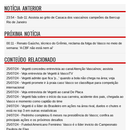
NOTÍCIA ANTERIOR
23:54 - Sub-11: Assista ao grito de Casaca dos vascaínos campeões da Ibercup
Rio de Janeiro
PRÓXIMA NOTÍCIA
00:11 - Renato Gaúcho, técnico do Grêmio, reclama da folga do Vasco no meio de
semana: 'A CBF não está nem aí'
CONTEÚDO RELACIONADO
25/07/24 - Vegetti concedeu entrevista ao canal Atenção Vascaínos; assista
25/07/24 - Veja entrevista de Vegetti à VascoTV
25/07/24 - Vegetti admite que fica 'p...' quando a bola não chega na área; veja
25/07/24 - Vegetti promete ir à praia caso Vasco se classifique para competição
internacional
25/07/24 - Veja entrevista de Vegetti ao canal De Placa
25/07/24 - Vegetti fala sobre o início da sua carreira, acidente dos pais, chegada ao
Vasco e momento como capitão do time
24/07/24 - Vegetti é o líder do Brasileiro em ações na área rival, duelos e chutes e
está no top 3 em outras estatísticas
24/07/24 - Pedrinho completou 6 meses na presidência do Vasco; confira as
principais ações e os próximos desafios
25/07/24 - Futebol Americano Feminino: Vasco é o líder invicto do Campeonato
Paulista de Flag