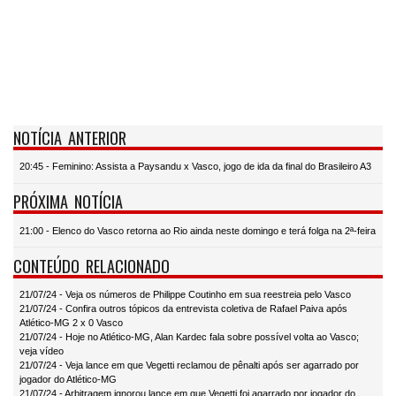
NOTÍCIA ANTERIOR
20:45 - Feminino: Assista a Paysandu x Vasco, jogo de ida da final do Brasileiro A3
PRÓXIMA NOTÍCIA
21:00 - Elenco do Vasco retorna ao Rio ainda neste domingo e terá folga na 2ª-feira
CONTEÚDO RELACIONADO
21/07/24 - Veja os números de Philippe Coutinho em sua reestreia pelo Vasco
21/07/24 - Confira outros tópicos da entrevista coletiva de Rafael Paiva após
Atlético-MG 2 x 0 Vasco
21/07/24 - Hoje no Atlético-MG, Alan Kardec fala sobre possível volta ao Vasco;
veja vídeo
21/07/24 - Veja lance em que Vegetti reclamou de pênalti após ser agarrado por
jogador do Atlético-MG
21/07/24 - Arbitragem ignorou lance em que Vegetti foi agarrado por jogador do