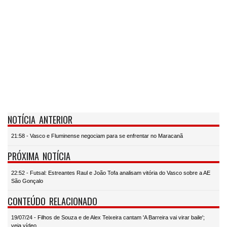
NOTÍCIA ANTERIOR
21:58 - Vasco e Fluminense negociam para se enfrentar no Maracanã
PRÓXIMA NOTÍCIA
22:52 - Futsal: Estreantes Raul e João Tofa analisam vitória do Vasco sobre a AE
São Gonçalo
CONTEÚDO RELACIONADO
19/07/24 - Filhos de Souza e de Alex Teixeira cantam 'A Barreira vai virar baile';
veja vídeo