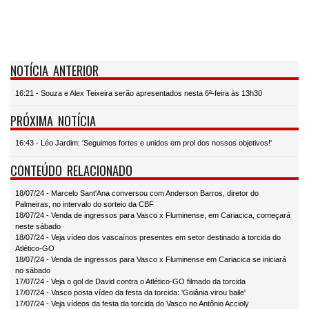
NOTÍCIA ANTERIOR
16:21 - Souza e Alex Teixeira serão apresentados nesta 6ª-feira às 13h30
PRÓXIMA NOTÍCIA
16:43 - Léo Jardim: 'Seguimos fortes e unidos em prol dos nossos objetivos!'
CONTEÚDO RELACIONADO
18/07/24 - Marcelo Sant'Ana conversou com Anderson Barros, diretor do
Palmeiras, no intervalo do sorteio da CBF
18/07/24 - Venda de ingressos para Vasco x Fluminense, em Cariacica, começará
neste sábado
18/07/24 - Veja vídeo dos vascaínos presentes em setor destinado à torcida do
Atlético-GO
18/07/24 - Venda de ingressos para Vasco x Fluminense em Cariacica se iniciará
no sábado
17/07/24 - Veja o gol de David contra o Atlético-GO filmado da torcida
17/07/24 - Vasco posta vídeo da festa da torcida: 'Goiânia virou baile'
17/07/24 - Veja vídeos da festa da torcida do Vasco no Antônio Accioly