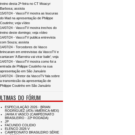
treino desta 2ª-feira no CT Moacyr
Barbosa; assista
15/07/24 - VascoTV mostra as loucuras
do Mad na apresentação de Philippe
Coutinho; veja vídeo
14/07/24 - VascoTV mostra trechos do
treino deste domingo; veja vídeo
14/07/24 - VascoTV publica entrevista
com Souza; assista
14/07/24 - Torcedores do Vasco
brincaram em entrevistas da VascoTV e
cantaram 'A Barreira vai virar baile'; veja
14/07/24 - VascoTV mostra como foi a
entrada de Philippe Coutinho na sua
apresentação em São Januário
14/07/24 - Diretor da VascoTV fala sobre
a transmissão da apresentação de
Philippe Coutinho em São Januário
ÚLTIMAS DO FÓRUM