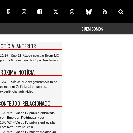
QUEM SOMOS
NOTÍCIA ANTERIOR
12:19 - Sub-13: Vasco goleia o Betim-MG
por 8 a 0 na estreia da Copa Brasileirinho
PRÓXIMA NOTÍCIA
12:41 - Sócios que resgataram visita ao
elenco em Goiânia falam sobre a
experiência; veja vídeo
CONTEÚDO RELACIONADO
16/07/24 - VascoTV publica entrevista
com Emerson Rodríguez; veja
16/07/24 - VascoTV publica entrevista
com Alex Teixeira; veja
15/07/24 - VascoTV mostra trechos do